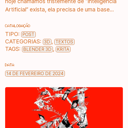
hoje chamamos tristemente de “Inteligência
Artificial” exista, ela precisa de uma base...
CATALOGAÇÃO
TIPO:
POST
CATEGORIAS:
,
3D
TEXTOS
TAGS:
,
BLENDER 3D
KRITA
DATA
14 DE FEVEREIRO DE 2024