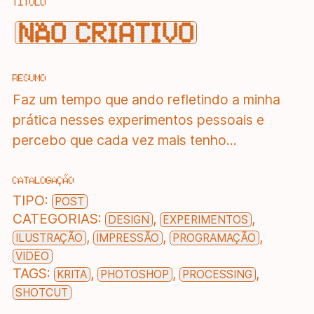
TÍTULO
NÃO CRIATIVO
RESUMO
Faz um tempo que ando refletindo a minha
prática nesses experimentos pessoais e
percebo que cada vez mais tenho...
CATALOGAÇÃO
TIPO:
POST
CATEGORIAS:
,
,
DESIGN
EXPERIMENTOS
,
,
,
ILUSTRAÇÃO
IMPRESSÃO
PROGRAMAÇÃO
VIDEO
TAGS:
,
,
,
KRITA
PHOTOSHOP
PROCESSING
SHOTCUT