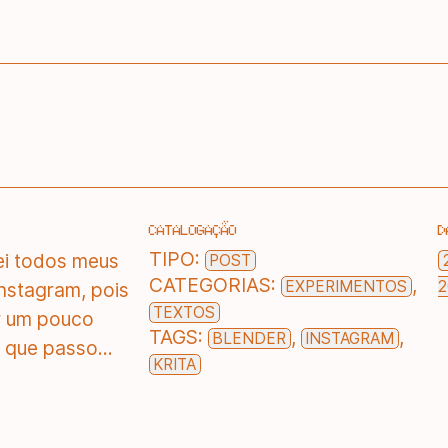
CATALOGAÇÃO
D
TIPO:
ei todos meus
POST
CATEGORIAS:
,
EXPERIMENTOS
2
nstagram, pois
TEXTOS
ar um pouco
TAGS:
,
,
BLENDER
INSTAGRAM
 que passo...
KRITA