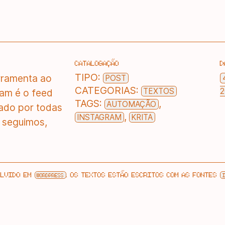
CATALOGAÇÃO
D
TIPO:
rramenta ao
POST
CATEGORIAS:
TEXTOS
2
ram é o feed
TAGS:
,
AUTOMAÇÃO
ntado por todas
,
INSTAGRAM
KRITA
 seguimos,
OLVIDO EM
. OS TEXTOS ESTÃO ESCRITOS COM AS FONTES
WORDPRESS