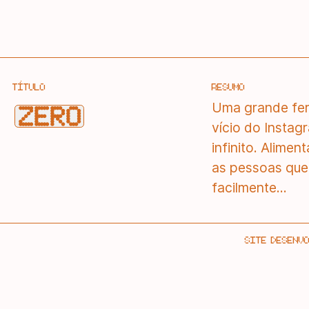
TÍTULO
RESUMO
Uma grande fe
ZERO
vício do Instag
infinito. Alime
as pessoas que
facilmente...
SITE DESENV