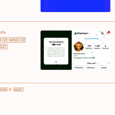
ATA
4 DE MAIO DE
021
E
INTER
BASIC.