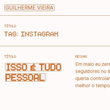
Skip
GUILHERME VIEIRA
to
content
TÍTULO
TAG:
INSTAGRAM
TÍTULO
RESUMO
Em maio eu zer
ISSO É TUDO
seguidores no I
PESSOAL
queria control
melhor o tempo