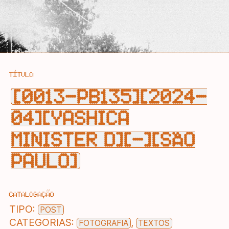
TÍTULO
[0013-PB135][2024-
04][YASHICA
MINISTER D][—][SÃO
PAULO]
CATALOGAÇÃO
TIPO:
POST
CATEGORIAS:
,
FOTOGRAFIA
TEXTOS