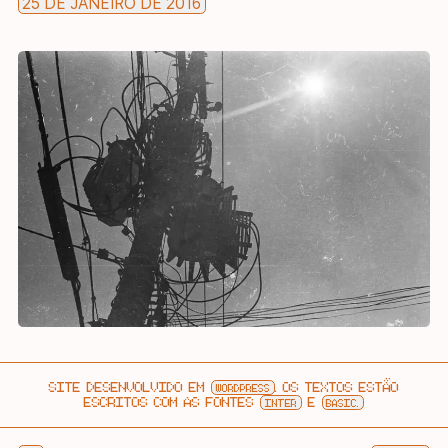
25 DE JANEIRO DE 2016
SITE DESENVOLVIDO EM
. OS TEXTOS ESTÃO
WORDPRESS
ESCRITOS COM AS FONTES
E
INTER
BASIC.