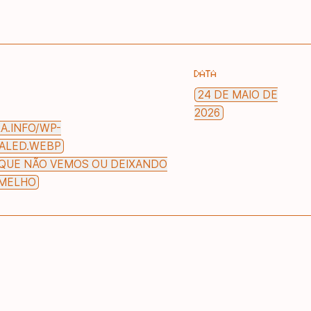
DATA
24 DE MAIO DE
2026
RA.INFO/WP-
CALED.WEBP
QUE NÃO VEMOS OU DEIXANDO
RMELHO