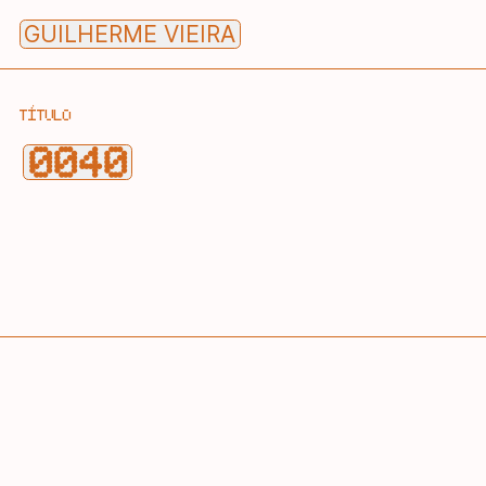
Skip
GUILHERME VIEIRA
to
content
TÍTULO
0040