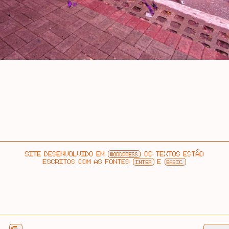
SITE DESENVOLVIDO EM
. OS TEXTOS ESTÃO
WORDPRESS
ESCRITOS COM AS FONTES
E
INTER
BASIC.