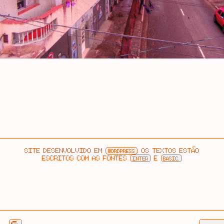
SITE DESENVOLVIDO EM
. OS TEXTOS ESTÃO
WORDPRESS
ESCRITOS COM AS FONTES
E
INTER
BASIC.