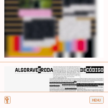
⚿
MENU